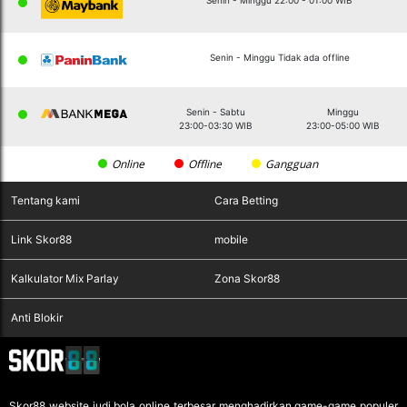
Senin - Minggu 22:00 - 01:00 WIB
Senin - Minggu Tidak ada offline
Senin - Sabtu
Minggu
23:00-03:30 WIB
23:00-05:00 WIB
Online
Offline
Gangguan
Tentang kami
Cara Betting
Link Skor88
mobile
Kalkulator Mix Parlay
Zona Skor88
Anti Blokir
Skor88
website judi bola online terbesar menghadirkan game-game populer