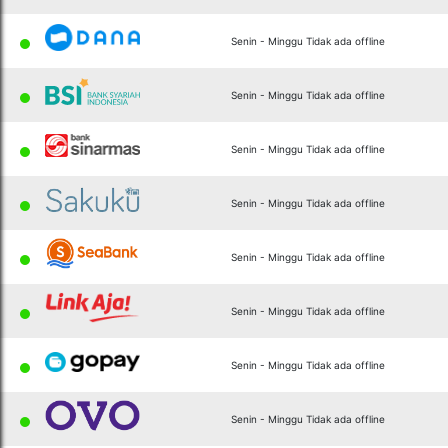
Senin - Minggu Tidak ada offline
Senin - Minggu Tidak ada offline
Senin - Minggu Tidak ada offline
Senin - Minggu Tidak ada offline
Senin - Minggu Tidak ada offline
Senin - Minggu Tidak ada offline
Senin - Minggu Tidak ada offline
Senin - Minggu Tidak ada offline